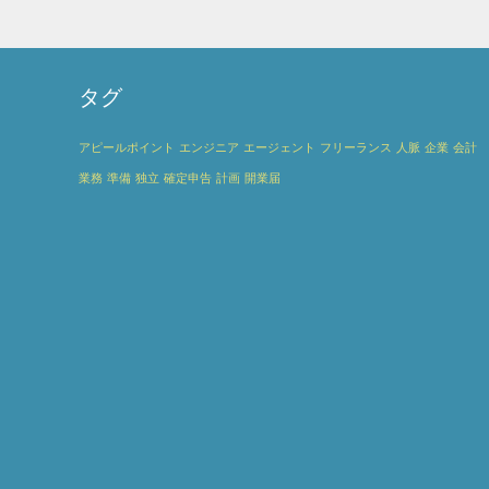
タグ
アピールポイント
エンジニア
エージェント
フリーランス
人脈
企業
会計
業務
準備
独立
確定申告
計画
開業届