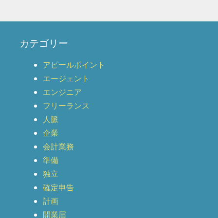
カテゴリー
アピールポイント
エージェント
エンジニア
フリーランス
人脈
企業
会計業務
準備
独立
確定申告
計画
開業届